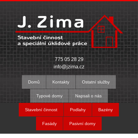
775 05 28 29
info@jzima.cz
Domů
Kontakty
Ostatní služby
Typové domy
Napsali o nás
Stavební činnost
Podlahy
Bazény
Fasády
Pasivní domy