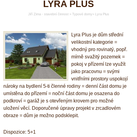
LYRA PLUS
Jiří Zima - stavební činnost
>
Typové domy
>
Lyra Plus
Lyra Plus je dům střední
velikostní kategorie
=
vhodný pro rovinatý, popř.
mírně svažitý pozemek
=
pokoj v přízemí lze využít
jako pracovnu
=
svými
vnitřními prostory uspokojí
nároky na bydlení 5-ti členné rodiny
=
denní část domu je
umístěna do přízemí
=
noční část domu je osazena do
podkroví
=
garáž je s otevřeným krovem pro možné
uložení věcí. Doporučené úpravy projekt v zrcadlovém
obraze
=
dům je možno podsklepit.
Dispozice: 5+1