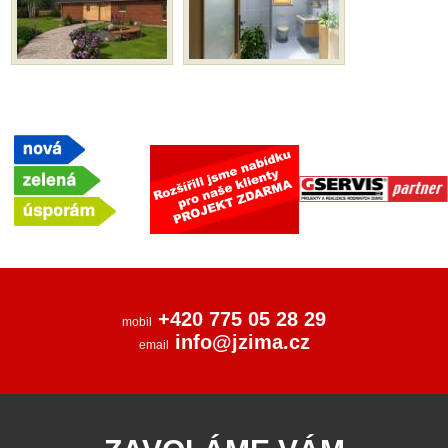
+420 775 05 28 29
mobil
info@jzima.cz
email