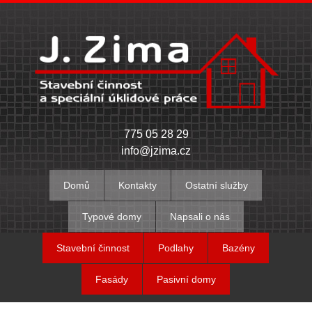
775 05 28 29
info@jzima.cz
Domů
Kontakty
Ostatní služby
Typové domy
Napsali o nás
Stavební činnost
Podlahy
Bazény
Fasády
Pasivní domy