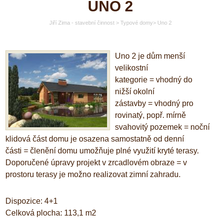
UNO 2
Jiří Zima - stavební činnost
>
Typové domy
>
Uno 2
Uno 2 je dům menší
velikostní
kategorie
=
vhodný do
nižší okolní
zástavby
=
vhodný pro
rovinatý, popř. mírně
svahovitý pozemek
=
noční
klidová část domu je osazena samostatně od denní
části
=
členění domu umožňuje plné využití kryté terasy.
Doporučené úpravy projekt v zrcadlovém obraze
=
v
prostoru terasy je možno realizovat zimní zahradu.
Dispozice: 4+1
Celková plocha: 113,1 m2