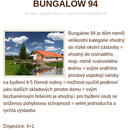
BUNGALOW 94
Jiří Zima - stavební činnost
>
Typové domy
>
Bungalow 94
Bungalow 94 je dům menší
velikostní kategorie vhodný
do nízké okolní zástavby
=
vhodný do rovinatého,
resp. mírně svahovitého
terénu
=
svými vnitřními
prostory uspokojí nároky
na bydlení 4-5 členné rodiny
=
možnost využití podkroví
jako dalších skladových prostor domu
=
svým
bezbariérovým řešením je vhodný i pro bydlení osob se
sníženou pohybovou schopností
=
velmi jednoduchá a
rychlá výstavba
Dispozice: 4+1