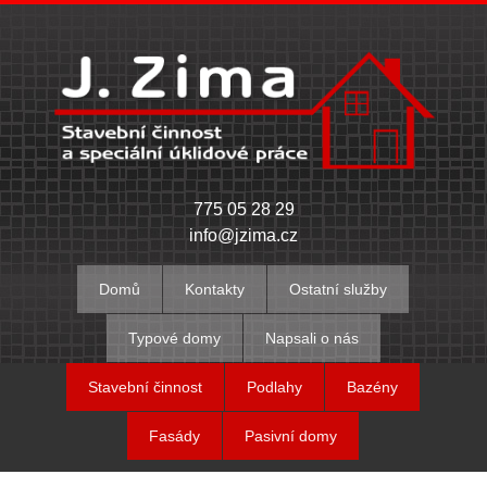
775 05 28 29
info@jzima.cz
Domů
Kontakty
Ostatní služby
Typové domy
Napsali o nás
Stavební činnost
Podlahy
Bazény
Fasády
Pasivní domy