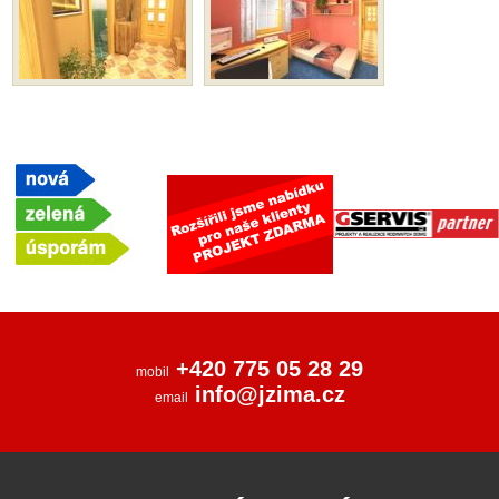
+420 775 05 28 29
mobil
info@jzima.cz
email