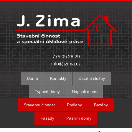
775 05 28 29
info@jzima.cz
Domů
Kontakty
Ostatní služby
Typové domy
Napsali o nás
Stavební činnost
Podlahy
Bazény
Fasády
Pasivní domy