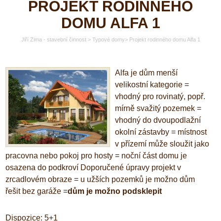
PROJEKT RODINNÉHO
DOMU ALFA 1
Jiří Zima - stavební činnost
>
Typové domy
>
Projekt rodinného domu Alfa 1
Alfa je dům menší
velikostní kategorie
=
vhodný pro rovinatý, popř.
mírně svažitý pozemek
=
vhodný do dvoupodlažní
okolní zástavby
=
místnost
v přízemí může sloužit jako
pracovna nebo pokoj pro hosty
=
noční část domu je
osazena do podkroví Doporučené úpravy projekt v
zrcadlovém obraze
=
u užších pozemků je možno dům
řešit bez garáže
=
dům je možno podsklepit
Dispozice: 5+1